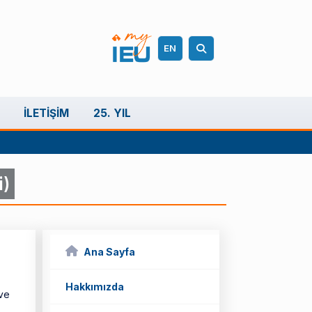
EN
İLETIŞIM
25. YIL
i)
Ana Sayfa
Hakkımızda
 ve