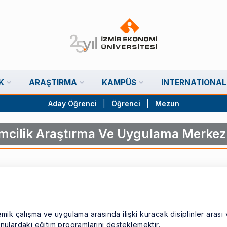
K
ARAŞTIRMA
KAMPÜS
INTERNATIONAL
Aday Öğrenci
|
Öğrenci
|
Mezun
imcilik Araştırma Ve Uygulama Merkez
mik çalışma ve uygulama arasında ilişki kuracak disiplinler arası
nulardaki eğitim programlarını desteklemektir.